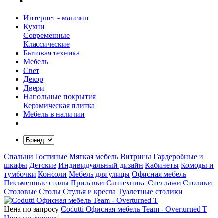
Интернет - магазин
Кухни
Современные
Классические
Бытовая техника
Мебель
Свет
Декор
Двери
Напольные покрытия
Керамическая плитка
Мебель в наличии
Спальни
Гостиные
Мягкая мебель
Витрины
Гардеробные и
шкафы
Детские
Индивидуальный дизайн
Кабинеты
Комоды и
тумбочки
Консоли
Мебель для улицы
Офисная мебель
Письменные столы
Прилавки
Сантехника
Стеллажи
Столики
Столовые
Столы
Стулья и кресла
Туалетные столики
Цена по запросу
Codutti Офисная мебель Team - Overturned T
Цена по запросу