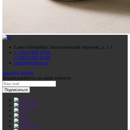
Санкт-Петербург, Зоологический переулок, д. 1-3
+7 (812) 997-10-56
+7 (812) 997-10-48
arhimeb@inbox.ru
Заказать звонок
Подписывайтесь
на наши новости