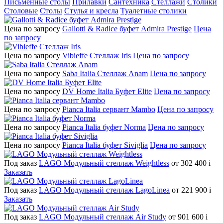
Письменные столы
Прилавки
Сантехника
Стеллажи
Столики
Столовые
Столы
Стулья и кресла
Туалетные столики
Цена по запросу
Gallotti & Radice буфет Admira Prestige
Цена
по запросу
Цена по запросу
Vibieffe Стеллаж Iris
Цена по запросу
Цена по запросу
Saba Italia Стеллаж Anam
Цена по запросу
Цена по запросу
DV Home Italia Буфет Elite
Цена по запросу
Цена по запросу
Pianca Italia сервант Mambo
Цена по запросу
Цена по запросу
Pianca Italia буфет Norma
Цена по запросу
Цена по запросу
Pianca Italia буфет Siviglia
Цена по запросу
Под заказ
LAGO Модульный стеллаж Weightless
от 302 400
i
Заказать
Под заказ
LAGO Модульный стеллаж LagoLinea
от 221 900
i
Заказать
Под заказ
LAGO Модульный стеллаж Air Study
от 901 600
i