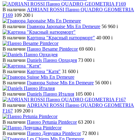
В наличии
ADRIANI ROSSI Панно QUADRO GEOMETRIA
F169
109 200
i
В наличии
Гравюра Japonaise Mis En Demeure
56 960
i
В наличии
Картина "Красный натюрморт"
40 000
i
В наличии
Панно Besame Pintdecor
69 600
i
В наличии
Daniels Панно Орхидея
73 000
i
В наличии
Картина "Катя"
31 600
i
В наличии
Гравюра Suisse Mis En Demeure
56 000
i
В наличии
Daniels Панно Италия
105 000
i
В наличии
ADRIANI ROSSI Панно QUADRO GEOMETRIA
F167
109 200
i
В наличии
Панно Petunia Pintdecor
63 200
i
В наличии
Панно Девушка Pintdecor
72 800
i