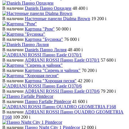
В наличии
Daniels Панно Орхидеи
48 400
i
В наличии
Настенные панели Dialma Brown
19 200
i
В наличии
Картина "Рим"
50 000
i
В наличии
Картина "Бусинка"
76 000
i
В наличии
Daniels Панно Лилия
48 400
i
В наличии
ADRIANI ROSSI Панно Eagle Q370/1
57 600
i
В наличии
Картина "Сирень и чайник"
70 200
i
В наличии
Картина "Хорошая песня"
42 200
i
В наличии
ADRIANI ROSSI Панно Eagle Q370/6
79 200
i
В наличии
Панно Farfalle Pintdecor
41 600
i
В наличии
ADRIANI ROSSI Панно QUADRO GEOMETRIA
F168
109 200
i
В наличии
Панно Night City 1 Pintdecor
12 000
i