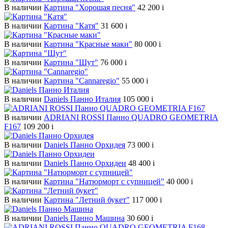
В наличии
Картина "Хорошая песня"
42 200
i
В наличии
Картина "Катя"
31 600
i
В наличии
Картина "Красные маки"
80 000
i
В наличии
Картина "Шут"
76 000
i
В наличии
Картина "Cannaregio"
55 000
i
В наличии
Daniels Панно Италия
105 000
i
В наличии
ADRIANI ROSSI Панно QUADRO GEOMETRIA
F167
109 200
i
В наличии
Daniels Панно Орхидея
73 000
i
В наличии
Daniels Панно Орхидеи
48 400
i
В наличии
Картина "Натюрморт с супницей"
40 000
i
В наличии
Картина "Летний букет"
117 000
i
В наличии
Daniels Панно Машина
30 600
i