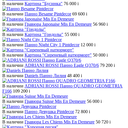
В наличии
Картина "Бусинка"
76 000
i
В наличии
Панно Besame Pintdecor
69 600
i
В наличии
Гравюра Japonaise Mis En Demeure
56 960
i
В наличии
Картина "Гондолы"
55 000
i
В наличии
Панно Night City 1 Pintdecor
12 000
i
В наличии
Картина "Сиреневый натюрморт"
50 000
i
В наличии
ADRIANI ROSSI Панно Eagle Q370/6
79 200
i
В наличии
Daniels Панно Лилия
48 400
i
В наличии
ADRIANI ROSSI Панно QUADRO GEOMETRIA
F166
109 200
i
В наличии
Гравюра Suisse Mis En Demeure
56 000
i
В наличии
Панно Девушка Pintdecor
72 800
i
В наличии
Гравюра Les Chiens Mis En Demeure
50 720
i