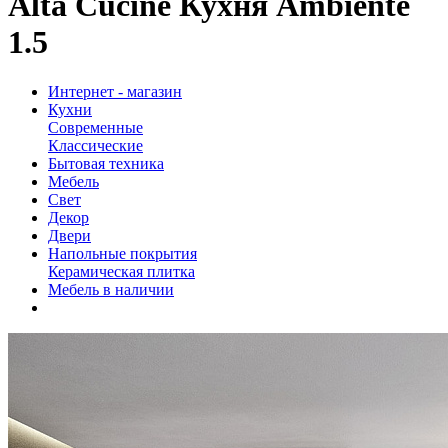
Alta Cucine Кухня Ambiente
1.5
Интернет - магазин
Кухни
Современные
Классические
Бытовая техника
Мебель
Свет
Декор
Двери
Напольные покрытия
Керамическая плитка
Мебель в наличии