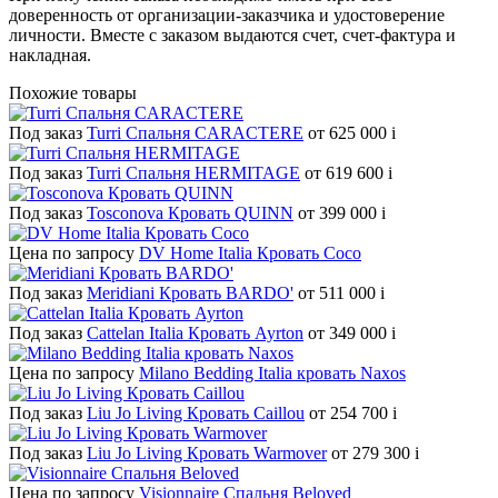
доверенность от организации-заказчика и удостоверение
личности. Вместе с заказом выдаются счет, счет-фактура и
накладная.
Похожие товары
Под заказ
Turri Спальня CARACTERE
от 625 000
i
Под заказ
Turri Спальня HERMITAGE
от 619 600
i
Под заказ
Tosconova Кровать QUINN
от 399 000
i
Цена по запросу
DV Home Italia Кровать Coco
Под заказ
Meridiani Кровать BARDO'
от 511 000
i
Под заказ
Cattelan Italia Кровать Ayrton
от 349 000
i
Цена по запросу
Milano Bedding Italia кровать Naxos
Под заказ
Liu Jo Living Кровать Caillou
от 254 700
i
Под заказ
Liu Jo Living Кровать Warmover
от 279 300
i
Цена по запросу
Visionnaire Спальня Beloved