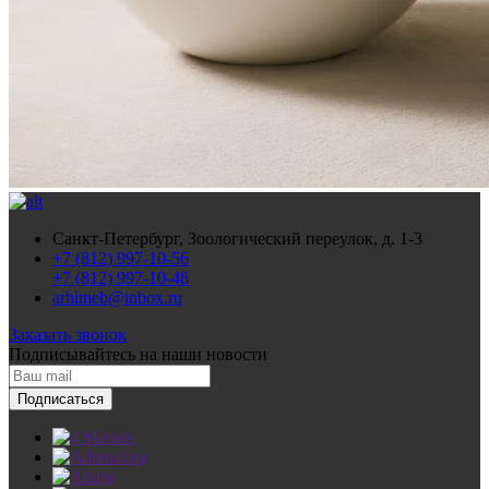
Санкт-Петербург, Зоологический переулок, д. 1-3
+7 (812) 997-10-56
+7 (812) 997-10-48
arhimeb@inbox.ru
Заказать звонок
Подписывайтесь
на наши новости