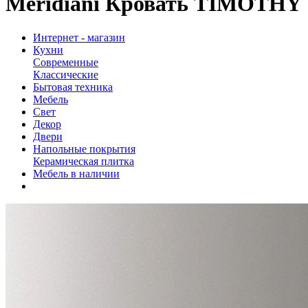
Meridiani Кровать TIMOTHY
Интернет - магазин
Кухни
Современные
Классические
Бытовая техника
Мебель
Свет
Декор
Двери
Напольные покрытия
Керамическая плитка
Мебель в наличии