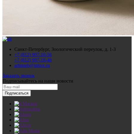
Санкт-Петербург, Зоологический переулок, д. 1-3
+7 (812) 997-10-56
+7 (812) 997-10-48
arhimeb@inbox.ru
Заказать звонок
Подписывайтесь
на наши новости