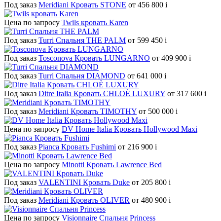
Под заказ
Meridiani Кровать STONE
от 456 800
i
Цена по запросу
Twils кровать Karen
Под заказ
Turri Спальня THE PALM
от 599 450
i
Под заказ
Tosconova Кровать LUNGARNO
от 409 900
i
Под заказ
Turri Спальня DIAMOND
от 641 000
i
Под заказ
Ditre Italia Кровать CHLOÈ LUXURY
от 317 600
i
Под заказ
Meridiani Кровать TIMOTHY
от 500 000
i
Цена по запросу
DV Home Italia Кровать Hollywood Maxi
Под заказ
Pianca Кровать Fushimi
от 216 900
i
Цена по запросу
Minotti Кровать Lawrence Bed
Под заказ
VALENTINI Кровать Duke
от 205 800
i
Под заказ
Meridiani Кровать OLIVER
от 480 900
i
Цена по запросу
Visionnaire Спальня Princess