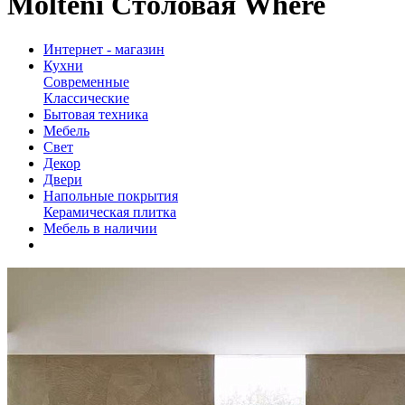
Molteni Столовая Where
Интернет - магазин
Кухни
Современные
Классические
Бытовая техника
Мебель
Свет
Декор
Двери
Напольные покрытия
Керамическая плитка
Мебель в наличии