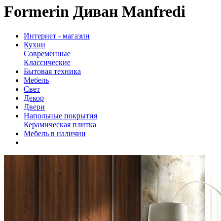
Formerin Диван Manfredi
Интернет - магазин
Кухни
Современные
Классические
Бытовая техника
Мебель
Свет
Декор
Двери
Напольные покрытия
Керамическая плитка
Мебель в наличии