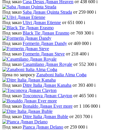
Под заказ
Casa Desus Диван Heaven
от 438 600
i
Под заказ
Saba Диван Quinta Strada
от 259 000
i
Под заказ
Ulivi Диван Etienne
от 651 000
i
Под заказ
Black Tie Диван Erasmo
от 769 300
i
Под заказ
Formerin Диван Dandy
от 469 000
i
Под заказ
Formerin Диван Steve
от 218 400
i
Под заказ
Casamilano Диван Royale
от 552 300
i
Цена по запросу
Zanaboni Italia Alma Софа
Под заказ
Ditre Italia Диван Kanaha
от 393 400
i
Под заказ
Tosconova Диван Clayton
от 465 500
i
Под заказ
Bonaldo Диван Ever more
от 1 106 000
i
Под заказ
Ditre Italia Диван Buble
от 203 700
i
Под заказ
Pianca Диван Delano
от 259 000
i