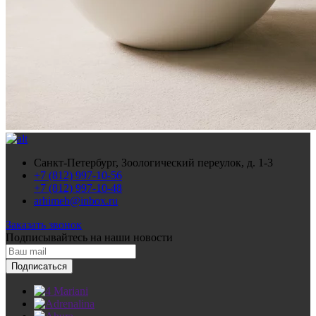
Санкт-Петербург, Зоологический переулок, д. 1-3
+7 (812) 997-10-56
+7 (812) 997-10-48
arhimeb@inbox.ru
Заказать звонок
Подписывайтесь
на наши новости