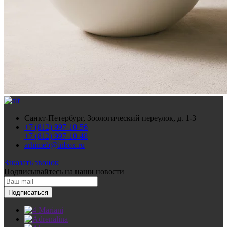
Санкт-Петербург, Зоологический переулок, д. 1-3
+7 (812) 997-10-56
+7 (812) 997-10-48
arhimeb@inbox.ru
Заказать звонок
Подписывайтесь
на наши новости