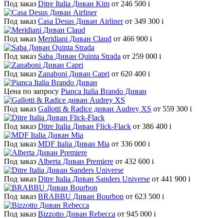
Под заказ
Ditre Italia Диван Kim
от 246 500
i
Под заказ
Casa Desus Диван Airliner
от 349 300
i
Под заказ
Meridiani Диван Claud
от 466 900
i
Под заказ
Saba Диван Quinta Strada
от 259 000
i
Под заказ
Zanaboni Диван Capri
от 620 400
i
Цена по запросу
Pianca Italia Brando Диван
Под заказ
Gallotti & Radice диван Audrey XS
от 559 300
i
Под заказ
Ditre Italia Диван Flick-Flack
от 386 400
i
Под заказ
MDF Italia Диван Mia
от 336 000
i
Под заказ
Alberta Диван Premiere
от 432 600
i
Под заказ
Ditre Italia Диван Sanders Universe
от 441 900
i
Под заказ
BRABBU Диван Bourbon
от 623 500
i
Под заказ
Bizzotto Диван Rebecca
от 945 000
i