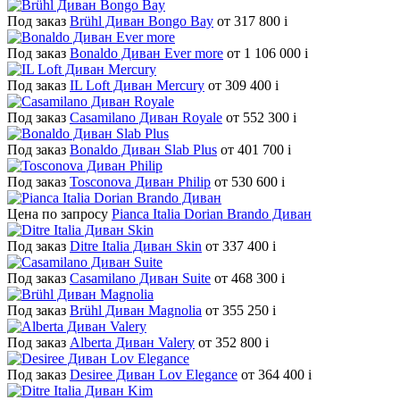
Под заказ
Brühl Диван Bongo Bay
от 317 800
i
Под заказ
Bonaldo Диван Ever more
от 1 106 000
i
Под заказ
IL Loft Диван Mercury
от 309 400
i
Под заказ
Casamilano Диван Royale
от 552 300
i
Под заказ
Bonaldo Диван Slab Plus
от 401 700
i
Под заказ
Tosconova Диван Philip
от 530 600
i
Цена по запросу
Pianca Italia Dorian Brando Диван
Под заказ
Ditre Italia Диван Skin
от 337 400
i
Под заказ
Casamilano Диван Suite
от 468 300
i
Под заказ
Brühl Диван Magnolia
от 355 250
i
Под заказ
Alberta Диван Valery
от 352 800
i
Под заказ
Desiree Диван Lov Elegance
от 364 400
i