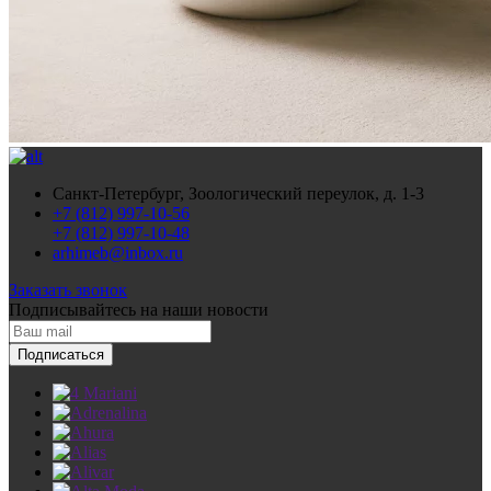
Санкт-Петербург, Зоологический переулок, д. 1-3
+7 (812) 997-10-56
+7 (812) 997-10-48
arhimeb@inbox.ru
Заказать звонок
Подписывайтесь
на наши новости