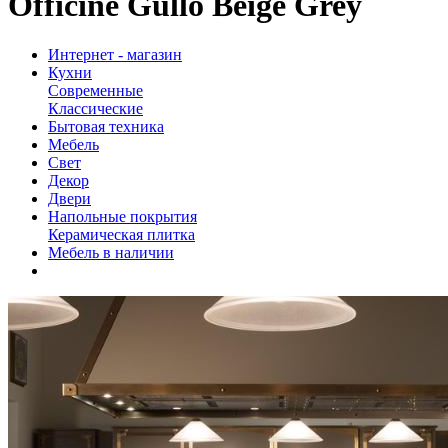
Officine Gullo Beige Grey
Интернет - магазин
Кухни
Современные
Классические
Бытовая техника
Мебель
Свет
Декор
Двери
Напольные покрытия
Керамическая плитка
Мебель в наличии