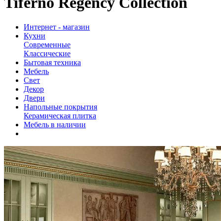
Tiferno Regency Collection
Интернет - магазин
Кухни
Современные
Классические
Бытовая техника
Мебель
Свет
Декор
Двери
Напольные покрытия
Керамическая плитка
Мебель в наличии