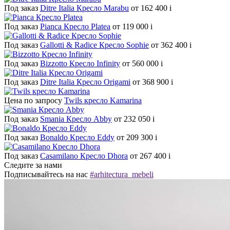
Под заказ
Ditre Italia Кресло Marabu
от 162 400
i
Под заказ
Pianca Кресло Platea
от 119 000
i
Под заказ
Gallotti & Radice Кресло Sophie
от 362 400
i
Под заказ
Bizzotto Кресло Infinity
от 560 000
i
Под заказ
Ditre Italia Кресло Origami
от 368 900
i
Цена по запросу
Twils кресло Kamarina
Под заказ
Smania Кресло Abby
от 232 050
i
Под заказ
Bonaldo Кресло Eddy
от 209 300
i
Под заказ
Casamilano Кресло Dhora
от 267 400
i
Следите за нами
Подписывайтесь на нас
#arhitectura_mebeli