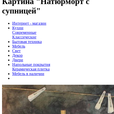
Картина "Натюрморт с
супницей"
Интернет - магазин
Кухни
Современные
Классические
Бытовая техника
Мебель
Свет
Декор
Двери
Напольные покрытия
Керамическая плитка
Мебель в наличии