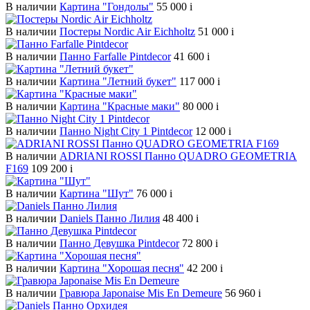
В наличии
Картина "Гондолы"
55 000
i
В наличии
Постеры Nordic Air Eichholtz
51 000
i
В наличии
Панно Farfalle Pintdecor
41 600
i
В наличии
Картина "Летний букет"
117 000
i
В наличии
Картина "Красные маки"
80 000
i
В наличии
Панно Night City 1 Pintdecor
12 000
i
В наличии
ADRIANI ROSSI Панно QUADRO GEOMETRIA
F169
109 200
i
В наличии
Картина "Шут"
76 000
i
В наличии
Daniels Панно Лилия
48 400
i
В наличии
Панно Девушка Pintdecor
72 800
i
В наличии
Картина "Хорошая песня"
42 200
i
В наличии
Гравюра Japonaise Mis En Demeure
56 960
i