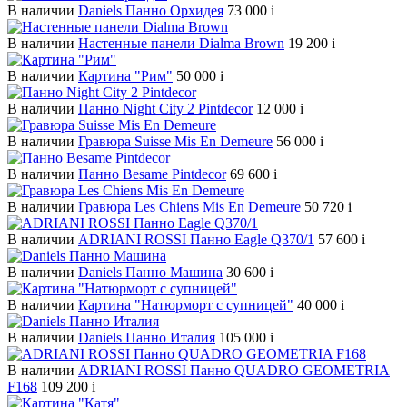
В наличии
Daniels Панно Орхидея
73 000
i
В наличии
Настенные панели Dialma Brown
19 200
i
В наличии
Картина "Рим"
50 000
i
В наличии
Панно Night City 2 Pintdecor
12 000
i
В наличии
Гравюра Suisse Mis En Demeure
56 000
i
В наличии
Панно Besame Pintdecor
69 600
i
В наличии
Гравюра Les Chiens Mis En Demeure
50 720
i
В наличии
ADRIANI ROSSI Панно Eagle Q370/1
57 600
i
В наличии
Daniels Панно Машина
30 600
i
В наличии
Картина "Натюрморт с супницей"
40 000
i
В наличии
Daniels Панно Италия
105 000
i
В наличии
ADRIANI ROSSI Панно QUADRO GEOMETRIA
F168
109 200
i