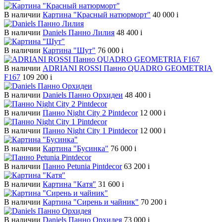
В наличии
Картина "Красный натюрморт"
40 000
i
В наличии
Daniels Панно Лилия
48 400
i
В наличии
Картина "Шут"
76 000
i
В наличии
ADRIANI ROSSI Панно QUADRO GEOMETRIA
F167
109 200
i
В наличии
Daniels Панно Орхидеи
48 400
i
В наличии
Панно Night City 2 Pintdecor
12 000
i
В наличии
Панно Night City 1 Pintdecor
12 000
i
В наличии
Картина "Бусинка"
76 000
i
В наличии
Панно Petunia Pintdecor
63 200
i
В наличии
Картина "Катя"
31 600
i
В наличии
Картина "Сирень и чайник"
70 200
i
В наличии
Daniels Панно Орхидея
73 000
i