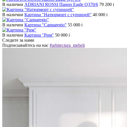
В наличии
ADRIANI ROSSI Панно Eagle Q370/6
79 200
i
В наличии
Картина "Натюрморт с супницей"
40 000
i
В наличии
Картина "Cannaregio"
55 000
i
В наличии
Картина "Рим"
50 000
i
Следите за нами
Подписывайтесь на нас
#arhitectura_mebeli