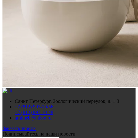
Санкт-Петербург, Зоологический переулок, д. 1-3
+7 (812) 997-10-56
+7 (812) 997-10-48
arhimeb@inbox.ru
Заказать звонок
Подписывайтесь
на наши новости