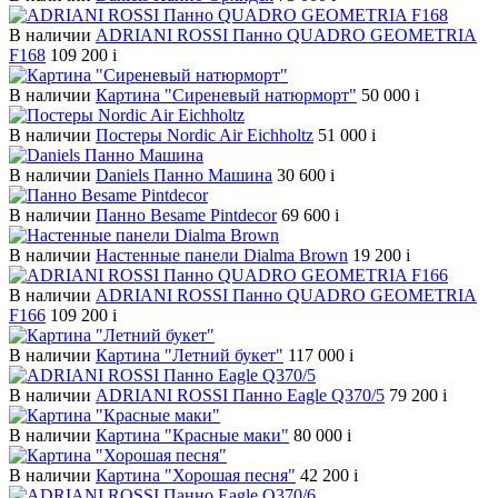
В наличии
ADRIANI ROSSI Панно QUADRO GEOMETRIA
F168
109 200
i
В наличии
Картина "Сиреневый натюрморт"
50 000
i
В наличии
Постеры Nordic Air Eichholtz
51 000
i
В наличии
Daniels Панно Машина
30 600
i
В наличии
Панно Besame Pintdecor
69 600
i
В наличии
Настенные панели Dialma Brown
19 200
i
В наличии
ADRIANI ROSSI Панно QUADRO GEOMETRIA
F166
109 200
i
В наличии
Картина "Летний букет"
117 000
i
В наличии
ADRIANI ROSSI Панно Eagle Q370/5
79 200
i
В наличии
Картина "Красные маки"
80 000
i
В наличии
Картина "Хорошая песня"
42 200
i