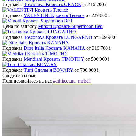
Под заказ
Tosconova Кровать GRACE
от 415 700
i
Под заказ
VALENTINI Кровать Terence
от 229 600
i
Цена по запросу
Minotti Кровать Supermoon Bed
Под заказ
Tosconova Кровать LUNGARNO
от 409 900
i
Под заказ
Ditre Italia Кровать KANAHA
от 316 700
i
Под заказ
Meridiani Кровать TIMOTHY
от 500 000
i
Под заказ
Turri Спальня BOVARY
от 700 000
i
Следите за нами
Подписывайтесь на нас
#arhitectura_mebeli