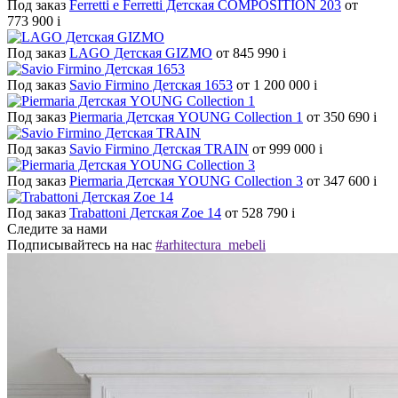
Под заказ
Ferretti e Ferretti Детская COMPOSITION 203
от
773 900
i
Под заказ
LAGO Детская GIZMO
от 845 990
i
Под заказ
Savio Firmino Детская 1653
от 1 200 000
i
Под заказ
Piermaria Детская YOUNG Collection 1
от 350 690
i
Под заказ
Savio Firmino Детская TRAIN
от 999 000
i
Под заказ
Piermaria Детская YOUNG Collection 3
от 347 600
i
Под заказ
Trabattoni Детская Zoe 14
от 528 790
i
Следите за нами
Подписывайтесь на нас
#arhitectura_mebeli