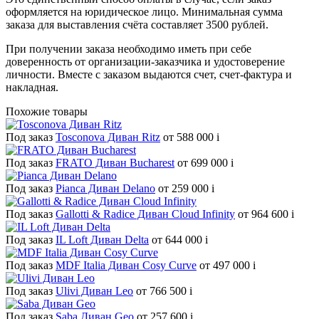
оформляется на юридическое лицо. Минимальная сумма
заказа для выставления счёта составляет 3500 рублей.
При получении заказа необходимо иметь при себе
доверенность от организации-заказчика и удостоверение
личности. Вместе с заказом выдаются счет, счет-фактура и
накладная.
Похожие товары
Под заказ
Tosconova Диван Ritz
от 588 000
i
Под заказ
FRATO Диван Bucharest
от 699 000
i
Под заказ
Pianca Диван Delano
от 259 000
i
Под заказ
Gallotti & Radice Диван Cloud Infinity
от 964 600
i
Под заказ
IL Loft Диван Delta
от 644 000
i
Под заказ
MDF Italia Диван Cosy Curve
от 497 000
i
Под заказ
Ulivi Диван Leo
от 766 500
i
Под заказ
Saba Диван Geo
от 257 600
i