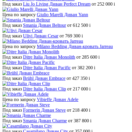
Под заказ
Liu Jo Living Диван Perfect Dream
от 252 000
i
Цена по запросу
Giulio Marelli Диван Yann
Под заказ
Smania Диван Beltour
от 612 500
i
Под заказ
Ulivi Диван Cesar
от 769 300
i
Цена по запросу
Milano Bedding Диван-кровать Jarreau
Под заказ
Ditre Italia Диван Monolith
от 285 600
i
Под заказ
Ditre Italia Диван Pacific
от 382 200
i
Под заказ
Brühl Диван Embrace
от 427 350
i
Под заказ
Ditre Italia Диван Clip
от 217 000
i
Цена по запросу
Vibieffe Диван Adele
Под заказ
Formerin Диван Steve
от 218 400
i
Под заказ
Smania Диван Charme
от 387 800
i
Под заказ
Casamilano Диван City
от 357 000
i