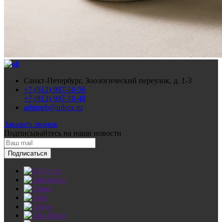
Санкт-Петербург, Зоологический переулок, д. 1-3
+7 (812) 997-10-56
+7 (812) 997-10-48
arhimeb@inbox.ru
Заказать звонок
Подписывайтесь
на наши новости