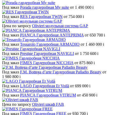
Под заказ
Porada гардеробная My suite
от 1 490 000
i
Под заказ
RES Гардеробная TWIN
от 754 000
i
Цена по запросу
Olivieri модульная система GAP
Под заказ
PIANCA Гардеробная ANTEPRIMA
от 650 700
i
Под заказ
Tessarolo Гардеробная ARMADIO
от 1 460 000
i
Под заказ
Prestige Гардеробная NAVIGLI
от 1 750 600
i
Под заказ
FIMES Гардеробная NICCHIA
от 875 860
i
Под заказ
F.M. Bottega d’arte Гардеробная Palladio Beauty
от
1 980 800
i
Под заказ
LAGO Гардеробная Et Voilà
от 699 000
i
Под заказ
PIANCA Гардеробная VITRUM
от 450 900
i
Цена по запросу
Olivieri шкаф FAB
Под заказ
FIMES Гардеробная FREE
от 930 700
i