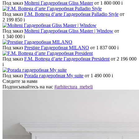
Под заказ
Molteni Гардеробная Gliss Master
от 1 800 000
i
Под заказ
F.M. Bottega d’arte Гардеробная Palladio Style
от
2 199 850
i
Под заказ
Molteni Гардеробная Gliss Master | Window
от
1 340 000
i
Под заказ
Prestige Гардеробная MILANO
от 1 837 000
i
Под заказ
F.M. Bottega d’arte Гардеробная President
от 2 196 000
i
Под заказ
Porada гардеробная My suite
от 1 490 000
i
Следите за нами
Подписывайтесь на нас
#arhitectura_mebeli