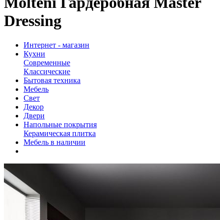
Molteni Гардеробная Master
Dressing
Интернет - магазин
Кухни
Современные
Классические
Бытовая техника
Мебель
Свет
Декор
Двери
Напольные покрытия
Керамическая плитка
Мебель в наличии