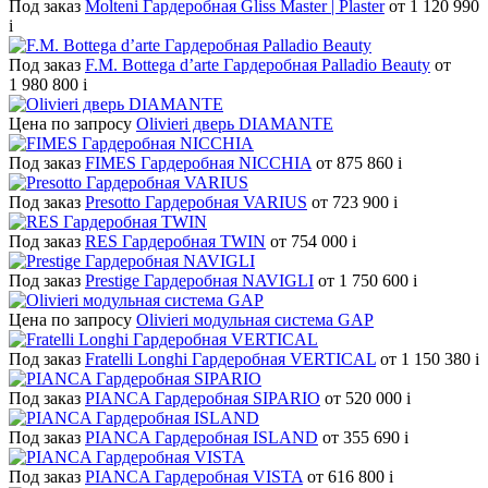
Под заказ
Molteni Гардеробная Gliss Master | Plaster
от 1 120 990
i
Под заказ
F.M. Bottega d’arte Гардеробная Palladio Beauty
от
1 980 800
i
Цена по запросу
Olivieri дверь DIAMANTE
Под заказ
FIMES Гардеробная NICCHIA
от 875 860
i
Под заказ
Presotto Гардеробная VARIUS
от 723 900
i
Под заказ
RES Гардеробная TWIN
от 754 000
i
Под заказ
Prestige Гардеробная NAVIGLI
от 1 750 600
i
Цена по запросу
Olivieri модульная система GAP
Под заказ
Fratelli Longhi Гардеробная VERTICAL
от 1 150 380
i
Под заказ
PIANCA Гардеробная SIPARIO
от 520 000
i
Под заказ
PIANCA Гардеробная ISLAND
от 355 690
i
Под заказ
PIANCA Гардеробная VISTA
от 616 800
i