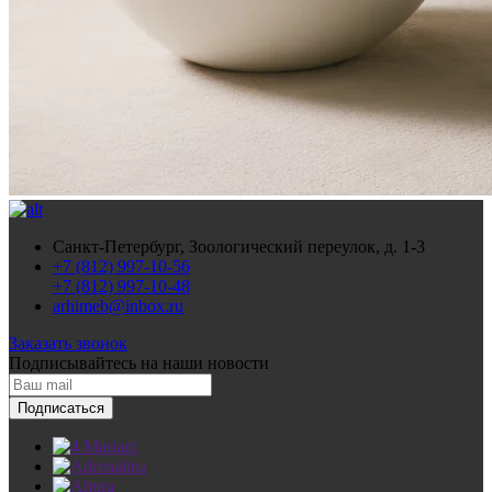
Санкт-Петербург, Зоологический переулок, д. 1-3
+7 (812) 997-10-56
+7 (812) 997-10-48
arhimeb@inbox.ru
Заказать звонок
Подписывайтесь
на наши новости