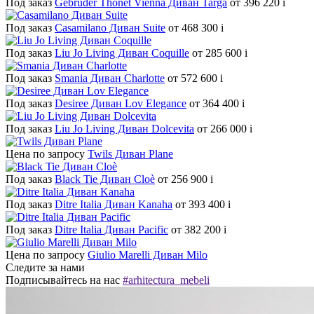
Под заказ
Gebruder Thonet Vienna Диван Targa
от 396 220
i
Под заказ
Casamilano Диван Suite
от 468 300
i
Под заказ
Liu Jo Living Диван Coquille
от 285 600
i
Под заказ
Smania Диван Charlotte
от 572 600
i
Под заказ
Desiree Диван Lov Elegance
от 364 400
i
Под заказ
Liu Jo Living Диван Dolcevita
от 266 000
i
Цена по запросу
Twils Диван Plane
Под заказ
Black Tie Диван Cloè
от 256 900
i
Под заказ
Ditre Italia Диван Kanaha
от 393 400
i
Под заказ
Ditre Italia Диван Pacific
от 382 200
i
Цена по запросу
Giulio Marelli Диван Milo
Следите за нами
Подписывайтесь на нас
#arhitectura_mebeli