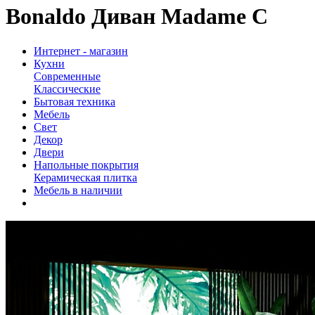
Bonaldo Диван Madame C
Интернет - магазин
Кухни
Современные
Классические
Бытовая техника
Мебель
Свет
Декор
Двери
Напольные покрытия
Керамическая плитка
Мебель в наличии