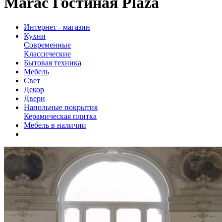
Marac Гостиная Plaza
Интернет - магазин
Кухни
Современные
Классические
Бытовая техника
Мебель
Свет
Декор
Двери
Напольные покрытия
Керамическая плитка
Мебель в наличии