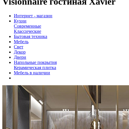
Visionnaire гостиная Xavier
Интернет - магазин
Кухни
Современные
Классические
Бытовая техника
Мебель
Свет
Декор
Двери
Напольные покрытия
Керамическая плитка
Мебель в наличии