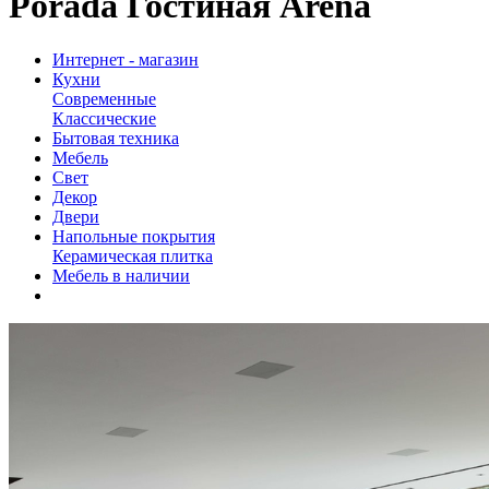
Porada Гостиная Arena
Интернет - магазин
Кухни
Современные
Классические
Бытовая техника
Мебель
Свет
Декор
Двери
Напольные покрытия
Керамическая плитка
Мебель в наличии