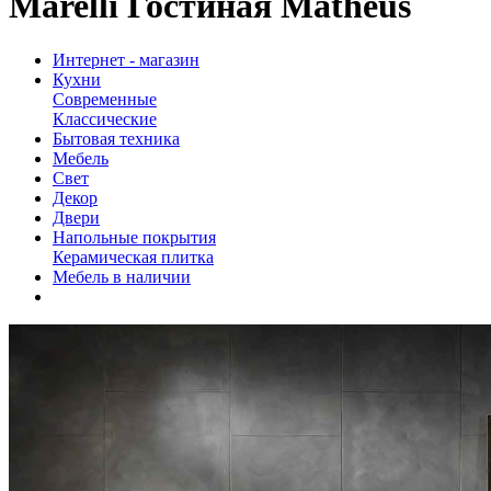
Marelli Гостиная Matheus
Интернет - магазин
Кухни
Современные
Классические
Бытовая техника
Мебель
Свет
Декор
Двери
Напольные покрытия
Керамическая плитка
Мебель в наличии