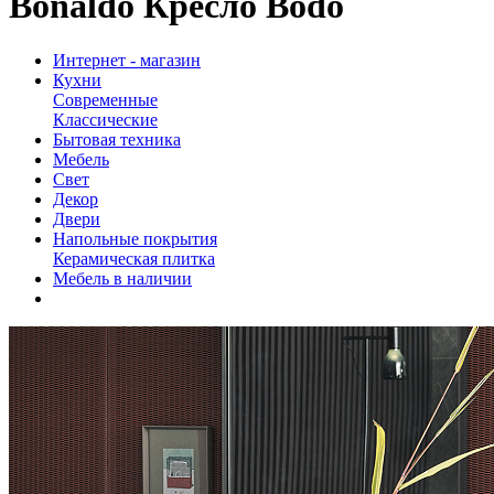
Bonaldo Кресло Bodo
Интернет - магазин
Кухни
Современные
Классические
Бытовая техника
Мебель
Свет
Декор
Двери
Напольные покрытия
Керамическая плитка
Мебель в наличии