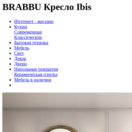
BRABBU Кресло Ibis
Интернет - магазин
Кухни
Современные
Классические
Бытовая техника
Мебель
Свет
Декор
Двери
Напольные покрытия
Керамическая плитка
Мебель в наличии