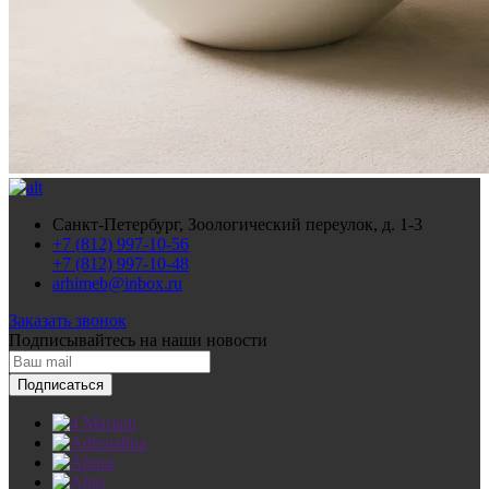
Санкт-Петербург, Зоологический переулок, д. 1-3
+7 (812) 997-10-56
+7 (812) 997-10-48
arhimeb@inbox.ru
Заказать звонок
Подписывайтесь
на наши новости