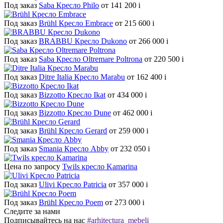
Под заказ
Saba Кресло Philo
от 141 200
i
Под заказ
Brühl Кресло Embrace
от 215 600
i
Под заказ
BRABBU Кресло Dukono
от 266 000
i
Под заказ
Saba Кресло Oltremare Poltrona
от 220 500
i
Под заказ
Ditre Italia Кресло Marabu
от 162 400
i
Под заказ
Bizzotto Кресло Ikat
от 434 000
i
Под заказ
Bizzotto Кресло Dune
от 462 000
i
Под заказ
Brühl Кресло Gerard
от 259 000
i
Под заказ
Smania Кресло Abby
от 232 050
i
Цена по запросу
Twils кресло Kamarina
Под заказ
Ulivi Кресло Patricia
от 357 000
i
Под заказ
Brühl Кресло Poem
от 273 000
i
Следите за нами
Подписывайтесь на нас
#arhitectura_mebeli