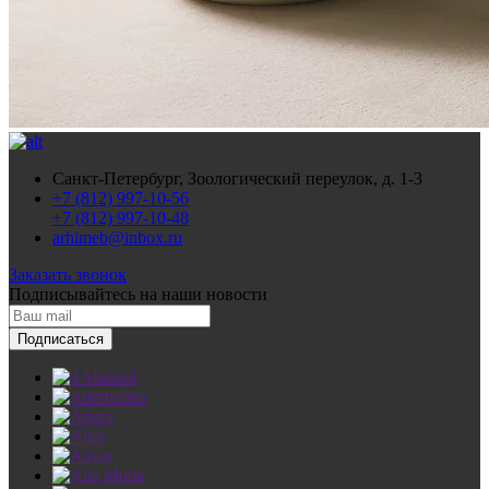
Санкт-Петербург, Зоологический переулок, д. 1-3
+7 (812) 997-10-56
+7 (812) 997-10-48
arhimeb@inbox.ru
Заказать звонок
Подписывайтесь
на наши новости