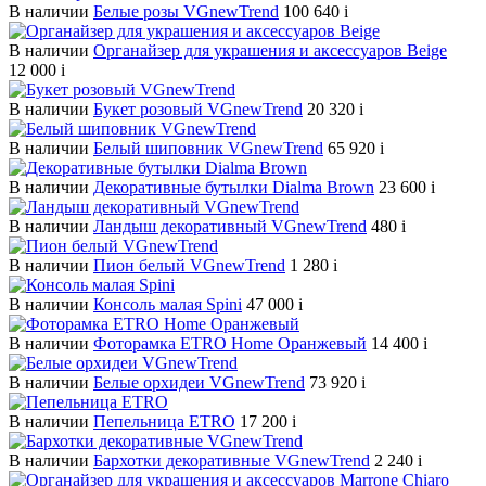
В наличии
Белые розы VGnewTrend
100 640
i
В наличии
Органайзер для украшения и аксессуаров Beige
12 000
i
В наличии
Букет розовый VGnewTrend
20 320
i
В наличии
Белый шиповник VGnewTrend
65 920
i
В наличии
Декоративные бутылки Dialma Brown
23 600
i
В наличии
Ландыш декоративный VGnewTrend
480
i
В наличии
Пион белый VGnewTrend
1 280
i
В наличии
Консоль малая Spini
47 000
i
В наличии
Фоторамка ETRO Home Оранжевый
14 400
i
В наличии
Белые орхидеи VGnewTrend
73 920
i
В наличии
Пепельница ETRO
17 200
i
В наличии
Бархотки декоративные VGnewTrend
2 240
i