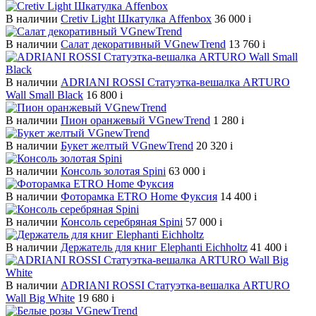
В наличии
Cretiv Light Шкатулка Affenbox
36 000
i
В наличии
Салат декоративный VGnewTrend
13 760
i
В наличии
ADRIANI ROSSI Статуэтка-вешалка ARTURO
Wall Small Black
16 800
i
В наличии
Пион оранжевый VGnewTrend
1 280
i
В наличии
Букет желтый VGnewTrend
20 320
i
В наличии
Консоль золотая Spini
63 000
i
В наличии
Фоторамка ETRO Home Фуксия
14 400
i
В наличии
Консоль серебряная Spini
57 000
i
В наличии
Держатель для книг Elephanti Eichholtz
41 400
i
В наличии
ADRIANI ROSSI Статуэтка-вешалка ARTURO
Wall Big White
19 680
i