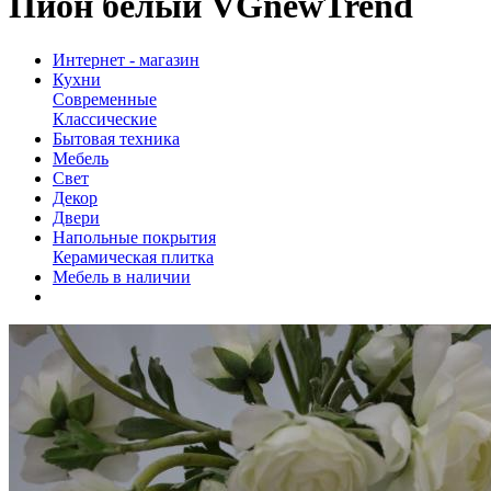
Пион белый VGnewTrend
Интернет - магазин
Кухни
Современные
Классические
Бытовая техника
Мебель
Свет
Декор
Двери
Напольные покрытия
Керамическая плитка
Мебель в наличии