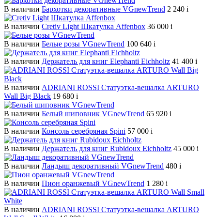
В наличии
Бархотки декоративные VGnewTrend
2 240
i
В наличии
Cretiv Light Шкатулка Affenbox
36 000
i
В наличии
Белые розы VGnewTrend
100 640
i
В наличии
Держатель для книг Elephanti Eichholtz
41 400
i
В наличии
ADRIANI ROSSI Статуэтка-вешалка ARTURO
Wall Big Black
19 680
i
В наличии
Белый шиповник VGnewTrend
65 920
i
В наличии
Консоль серебряная Spini
57 000
i
В наличии
Держатель для книг Rubidoux Eichholtz
45 000
i
В наличии
Ландыш декоративный VGnewTrend
480
i
В наличии
Пион оранжевый VGnewTrend
1 280
i
В наличии
ADRIANI ROSSI Статуэтка-вешалка ARTURO