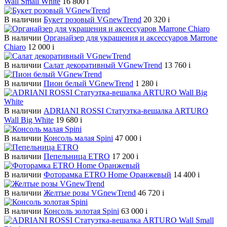
Wall Small White
16 800
i
В наличии
Букет розовый VGnewTrend
20 320
i
В наличии
Органайзер для украшения и аксессуаров Marrone
Chiaro
12 000
i
В наличии
Салат декоративный VGnewTrend
13 760
i
В наличии
Пион белый VGnewTrend
1 280
i
В наличии
ADRIANI ROSSI Статуэтка-вешалка ARTURO
Wall Big White
19 680
i
В наличии
Консоль малая Spini
47 000
i
В наличии
Пепельница ETRO
17 200
i
В наличии
Фоторамка ETRO Home Оранжевый
14 400
i
В наличии
Желтые розы VGnewTrend
46 720
i
В наличии
Консоль золотая Spini
63 000
i