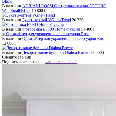
В наличии
ADRIANI ROSSI Статуэтка-вешалка ARTURO
Wall Small Black
16 800
i
В наличии
Букет желтый VGnewTrend
20 320
i
В наличии
Фоторамка ETRO Home Фуксия
14 400
i
В наличии
Органайзер для украшения и аксессуаров Rosa
12 000
i
В наличии
Декоративные бутылки Dialma Brown
23 600
i
Следите за нами
Подписывайтесь на нас
#arhitectura_mebeli