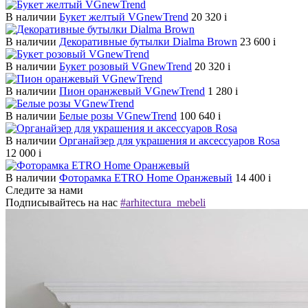
В наличии
Букет желтый VGnewTrend
20 320
i
В наличии
Декоративные бутылки Dialma Brown
23 600
i
В наличии
Букет розовый VGnewTrend
20 320
i
В наличии
Пион оранжевый VGnewTrend
1 280
i
В наличии
Белые розы VGnewTrend
100 640
i
В наличии
Органайзер для украшения и аксессуаров Rosa
12 000
i
В наличии
Фоторамка ETRO Home Оранжевый
14 400
i
Следите за нами
Подписывайтесь на нас
#arhitectura_mebeli