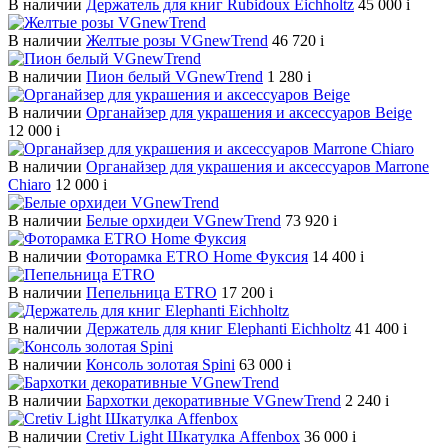
В наличии
Держатель для книг Rubidoux Eichholtz
45 000
i
В наличии
Желтые розы VGnewTrend
46 720
i
В наличии
Пион белый VGnewTrend
1 280
i
В наличии
Органайзер для украшения и аксессуаров Beige
12 000
i
В наличии
Органайзер для украшения и аксессуаров Marrone
Chiaro
12 000
i
В наличии
Белые орхидеи VGnewTrend
73 920
i
В наличии
Фоторамка ETRO Home Фуксия
14 400
i
В наличии
Пепельница ETRO
17 200
i
В наличии
Держатель для книг Elephanti Eichholtz
41 400
i
В наличии
Консоль золотая Spini
63 000
i
В наличии
Бархотки декоративные VGnewTrend
2 240
i
В наличии
Cretiv Light Шкатулка Affenbox
36 000
i