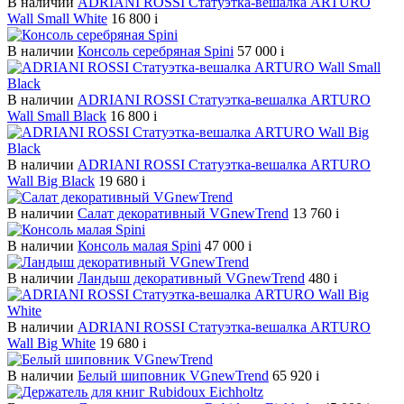
В наличии
ADRIANI ROSSI Статуэтка-вешалка ARTURO
Wall Small White
16 800
i
В наличии
Консоль серебряная Spini
57 000
i
В наличии
ADRIANI ROSSI Статуэтка-вешалка ARTURO
Wall Small Black
16 800
i
В наличии
ADRIANI ROSSI Статуэтка-вешалка ARTURO
Wall Big Black
19 680
i
В наличии
Салат декоративный VGnewTrend
13 760
i
В наличии
Консоль малая Spini
47 000
i
В наличии
Ландыш декоративный VGnewTrend
480
i
В наличии
ADRIANI ROSSI Статуэтка-вешалка ARTURO
Wall Big White
19 680
i
В наличии
Белый шиповник VGnewTrend
65 920
i