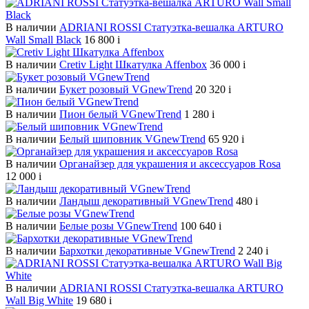
В наличии
ADRIANI ROSSI Статуэтка-вешалка ARTURO
Wall Small Black
16 800
i
В наличии
Cretiv Light Шкатулка Affenbox
36 000
i
В наличии
Букет розовый VGnewTrend
20 320
i
В наличии
Пион белый VGnewTrend
1 280
i
В наличии
Белый шиповник VGnewTrend
65 920
i
В наличии
Органайзер для украшения и аксессуаров Rosa
12 000
i
В наличии
Ландыш декоративный VGnewTrend
480
i
В наличии
Белые розы VGnewTrend
100 640
i
В наличии
Бархотки декоративные VGnewTrend
2 240
i
В наличии
ADRIANI ROSSI Статуэтка-вешалка ARTURO
Wall Big White
19 680
i