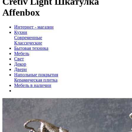
Cretiv Light Шкатулка
Affenbox
Интернет - магазин
Кухни
Современные
Классические
Бытовая техника
Мебель
Свет
Декор
Двери
Напольные покрытия
Керамическая плитка
Мебель в наличии