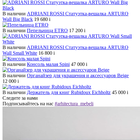
В наличии
ADRIANI ROSSI Статуэтка-вешалка ARTURO
Wall Big Black
19 680
i
В наличии
Пепельница ETRO
17 200
i
В наличии
ADRIANI ROSSI Статуэтка-вешалка ARTURO
Wall Small White
16 800
i
В наличии
Консоль малая Spini
47 000
i
В наличии
Органайзер для украшения и аксессуаров Beige
12 000
i
В наличии
Держатель для книг Rubidoux Eichholtz
45 000
i
Следите за нами
Подписывайтесь на нас
#arhitectura_mebeli