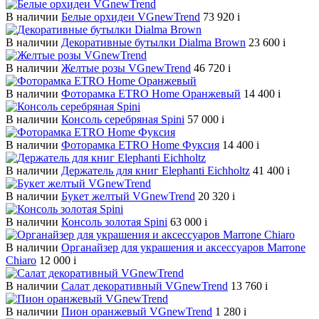
В наличии
Белые орхидеи VGnewTrend
73 920
i
В наличии
Декоративные бутылки Dialma Brown
23 600
i
В наличии
Желтые розы VGnewTrend
46 720
i
В наличии
Фоторамка ETRO Home Оранжевый
14 400
i
В наличии
Консоль серебряная Spini
57 000
i
В наличии
Фоторамка ETRO Home Фуксия
14 400
i
В наличии
Держатель для книг Elephanti Eichholtz
41 400
i
В наличии
Букет желтый VGnewTrend
20 320
i
В наличии
Консоль золотая Spini
63 000
i
В наличии
Органайзер для украшения и аксессуаров Marrone
Chiaro
12 000
i
В наличии
Салат декоративный VGnewTrend
13 760
i
В наличии
Пион оранжевый VGnewTrend
1 280
i