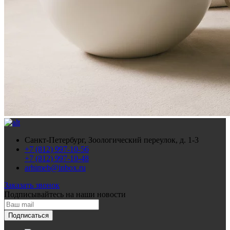
Санкт-Петербург, Зоологический переулок, д. 1-3
+7 (812) 997-10-56
+7 (812) 997-10-48
arhimeb@inbox.ru
Заказать звонок
Подписывайтесь
на наши новости