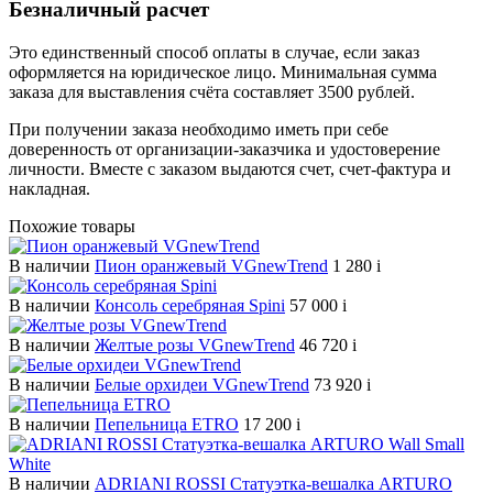
Безналичный расчет
Это единственный способ оплаты в случае, если заказ
оформляется на юридическое лицо. Минимальная сумма
заказа для выставления счёта составляет 3500 рублей.
При получении заказа необходимо иметь при себе
доверенность от организации-заказчика и удостоверение
личности. Вместе с заказом выдаются счет, счет-фактура и
накладная.
Похожие товары
В наличии
Пион оранжевый VGnewTrend
1 280
i
В наличии
Консоль серебряная Spini
57 000
i
В наличии
Желтые розы VGnewTrend
46 720
i
В наличии
Белые орхидеи VGnewTrend
73 920
i
В наличии
Пепельница ETRO
17 200
i
В наличии
ADRIANI ROSSI Статуэтка-вешалка ARTURO