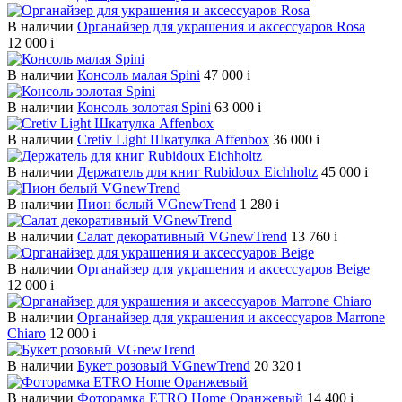
В наличии
Органайзер для украшения и аксессуаров Rosa
12 000
i
В наличии
Консоль малая Spini
47 000
i
В наличии
Консоль золотая Spini
63 000
i
В наличии
Cretiv Light Шкатулка Affenbox
36 000
i
В наличии
Держатель для книг Rubidoux Eichholtz
45 000
i
В наличии
Пион белый VGnewTrend
1 280
i
В наличии
Салат декоративный VGnewTrend
13 760
i
В наличии
Органайзер для украшения и аксессуаров Beige
12 000
i
В наличии
Органайзер для украшения и аксессуаров Marrone
Chiaro
12 000
i
В наличии
Букет розовый VGnewTrend
20 320
i
В наличии
Фоторамка ETRO Home Оранжевый
14 400
i