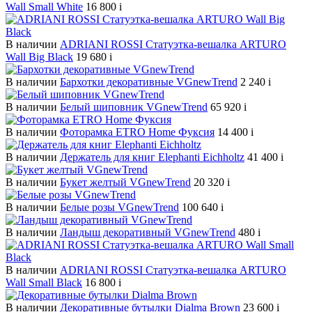
Wall Small White
16 800
i
В наличии
ADRIANI ROSSI Статуэтка-вешалка ARTURO
Wall Big Black
19 680
i
В наличии
Бархотки декоративные VGnewTrend
2 240
i
В наличии
Белый шиповник VGnewTrend
65 920
i
В наличии
Фоторамка ETRO Home Фуксия
14 400
i
В наличии
Держатель для книг Elephanti Eichholtz
41 400
i
В наличии
Букет желтый VGnewTrend
20 320
i
В наличии
Белые розы VGnewTrend
100 640
i
В наличии
Ландыш декоративный VGnewTrend
480
i
В наличии
ADRIANI ROSSI Статуэтка-вешалка ARTURO
Wall Small Black
16 800
i
В наличии
Декоративные бутылки Dialma Brown
23 600
i