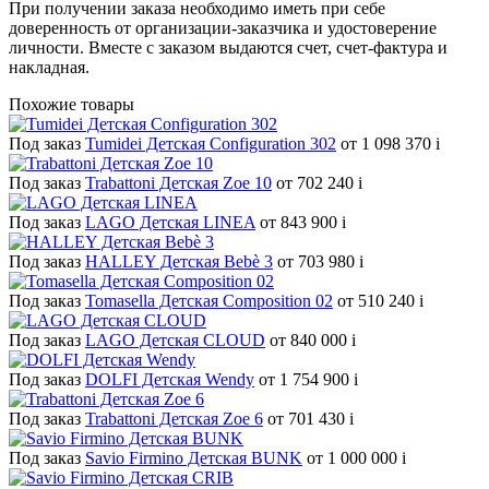
При получении заказа необходимо иметь при себе
доверенность от организации-заказчика и удостоверение
личности. Вместе с заказом выдаются счет, счет-фактура и
накладная.
Похожие товары
Под заказ
Tumidei Детская Configuration 302
от 1 098 370
i
Под заказ
Trabattoni Детская Zoe 10
от 702 240
i
Под заказ
LAGO Детская LINEA
от 843 900
i
Под заказ
HALLEY Детская Bebè 3
от 703 980
i
Под заказ
Tomasella Детская Composition 02
от 510 240
i
Под заказ
LAGO Детская CLOUD
от 840 000
i
Под заказ
DOLFI Детская Wendy
от 1 754 900
i
Под заказ
Trabattoni Детская Zoe 6
от 701 430
i
Под заказ
Savio Firmino Детская BUNK
от 1 000 000
i