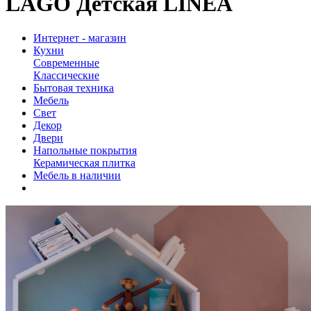
LAGO Детская LINEA
Интернет - магазин
Кухни
Современные
Классические
Бытовая техника
Мебель
Свет
Декор
Двери
Напольные покрытия
Керамическая плитка
Мебель в наличии