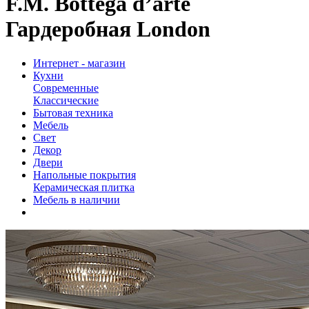
F.M. Bottega d’arte
Гардеробная London
Интернет - магазин
Кухни
Современные
Классические
Бытовая техника
Мебель
Свет
Декор
Двери
Напольные покрытия
Керамическая плитка
Мебель в наличии