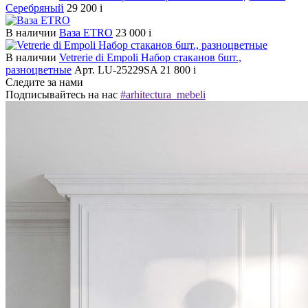
Серебряный
29 200
i
В наличии
Ваза ETRO
23 000
i
В наличии
Vetrerie di Empoli Набор стаканов 6шт.,
разноцветные
Арт. LU-25229SA
21 800
i
Следите за нами
Подписывайтесь на нас
#arhitectura_mebeli