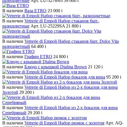
разноцветные
Арт. LU-3276/65
59 000
i
В наличии
Ваза ETRO
23 000
i
В наличии
Vetrerie di Empoli Набор стаканов 6шт.,
разноцветные
Арт. LU-25229SA
21 800
i
В наличии
Vetrerie di Empoli Набор стаканов 6шт. Dolce Vita
разноцветный
64 400
i
В наличии
Графин ETRO
24 800
i
В наличии
Блюдо с крышкой Dialma Brown
21 120
i
В наличии
Vetrerie di Empoli Набор бокалов для вина
95 200
i
В наличии
Vetrerie di Empoli Набор из 2-х бокалов для вина
Золотой
29 200
i
В наличии
Vetrerie di Empoli Набор из 2-х бокалов для вина
Серебряный
29 200
i
В наличии
Vetrerie di Empoli Набор рюмок с золотом
Арт. AQ-