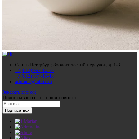
Санкт-Петербург, Зоологический переулок, д. 1-3
+7 (812) 997-10-56
+7 (812) 997-10-48
arhimeb@inbox.ru
Заказать звонок
Подписывайтесь
на наши новости