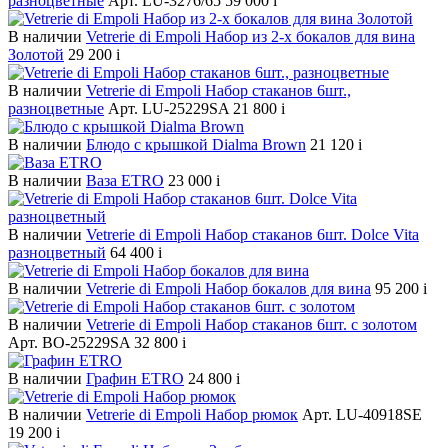
разноцветные
Арт. LU-3276/65
59 000
i
В наличии
Vetrerie di Empoli Набор из 2-х бокалов для вина
Золотой
29 200
i
В наличии
Vetrerie di Empoli Набор стаканов 6шт.,
разноцветные
Арт. LU-25229SA
21 800
i
В наличии
Блюдо с крышкой Dialma Brown
21 120
i
В наличии
Ваза ETRO
23 000
i
В наличии
Vetrerie di Empoli Набор стаканов 6шт. Dolce Vita
разноцветный
64 400
i
В наличии
Vetrerie di Empoli Набор бокалов для вина
95 200
i
В наличии
Vetrerie di Empoli Набор стаканов 6шт. с золотом
Арт. BO-25229SA
32 800
i
В наличии
Графин ETRO
24 800
i
В наличии
Vetrerie di Empoli Набор рюмок
Арт. LU-40918SE
19 200
i