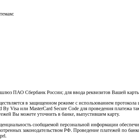
темам:
шлюз ПАО Сбербанк России; для ввода реквизитов Вашей карты.
ествляется в защищенном режиме с использованием протокола 
d By Visa или MasterCard Secure Code для проведения платежа т
тежей Вы можете уточнить в банке, выпустившем карту.
денциальность сообщаемой персональной информации обеспечив
мотренных законодательством РФ. Проведение платежей по банко
prl.