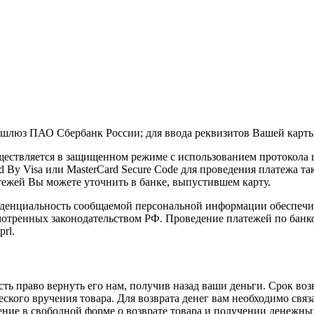
шлюз ПАО Сбербанк России; для ввода реквизитов Вашей карты.
ествляется в защищенном режиме с использованием протокола 
d By Visa или MasterCard Secure Code для проведения платежа т
тежей Вы можете уточнить в банке, выпустившем карту.
денциальность сообщаемой персональной информации обеспечив
мотренных законодательством РФ. Проведение платежей по банко
prl.
сть право вернуть его нам, получив назад ваши деньги. Срок во
ческого вручения товара. Для возврата денег вам необходимо свя
ление в свободной форме о возврате товара и получении денежны