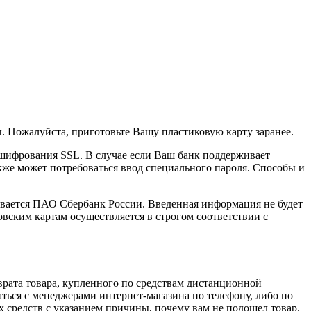
 Пожалуйста, приготовьте Вашу пластиковую карту заранее.
шифрования SSL. В случае если Ваш банк поддерживает
акже может потребоваться ввод специального пароля. Способы и
ается ПАО Сбербанк России. Введенная информация не будет
вским картам осуществляется в строгом соответствии с
зврата товара, купленного по средствам дистанционной
заться с менеджерами интернет-магазина по телефону, либо по
х средств с указанием причины, почему вам не подошел товар.